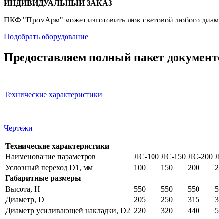
ИНДИВИДУАЛЬНЫЙ ЗАКАЗ
ПКФ "ПромАрм" может изготовить люк световой любого диаме
Подобрать оборудование
Предоставляем полный пакет документо
Технические характеристики
Чертежи
Технические характеристики
Наименование параметров
ЛС-100
ЛС-150
ЛС-200
Л
Условный переход D1, мм
100
150
200
2
Габаритные размеры
Высота, H
550
550
550
5
Диаметр, D
205
250
315
3
Диаметр усиливающей накладки, D2
220
320
440
5