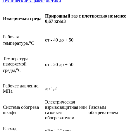
Технические характеристики
Природный газ с плотностью не менее
Измеряемая среда
0,67 кг/м3
Рабочая
от - 40 до + 50
o
температура,
C
Температура
измеряемой
от - 20 до + 50
o
среды,
C
Рабочее давление,
до 1,2
МПа
Электрическая
Система обогрева
взрывозащитная или
Газовым
шкафа
газовым
обогревателем
обогревателем
Расход