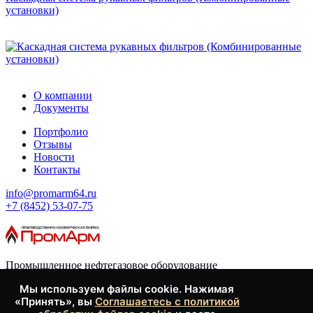
установки)
О компании
Документы
Портфолио
Отзывы
Новости
Контакты
info@promarm64.ru
+7 (8452) 53-07-75
Промышленное нефтегазовое оборудование
Мы используем файлы cookie. Нажимая
Каталог
«Принять», вы
Соглашаетесь с политикой
Опросные листы